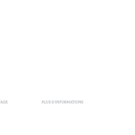
TAGE
PLUS D’INFORMATIONS
Livre de plainte
Centre d'arbitrage
Recrutement