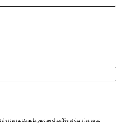
Anim
Hébergem
Offrez à 
t il est issu. Dans la piscine chauffée et dans les eaux
bord de l