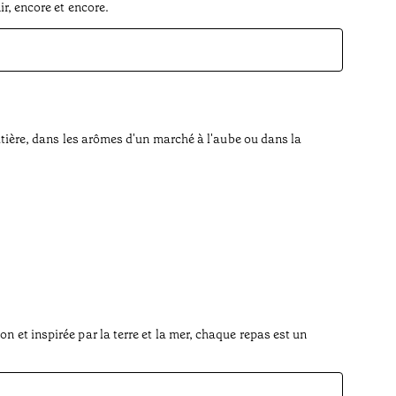
ir, encore et encore.
Douro
matière, dans les arômes d'un marché à l'aube ou dans la
Nous prop
d'autres 
vous pouv
n et inspirée par la terre et la mer, chaque repas est un