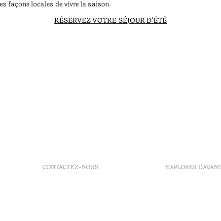
es façons locales de vivre la saison.
RÉSERVEZ VOTRE SÉJOUR D’ÉTÉ
CONTACTEZ-NOUS
EXPLORER DAVAN
+351 213 700 110
GDS
info@octanthotels.com
reservations@octanthotels.com
Largo Jean Monnet, 1, 8º,